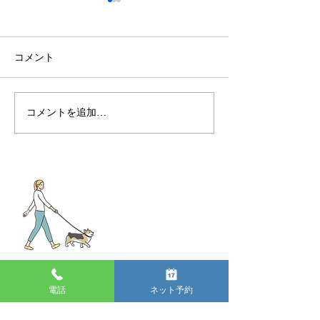
コメント
8月獣医師出勤表
7月獣医師出勤
コメントを追加…
096-351-0078
電話
ネット予約