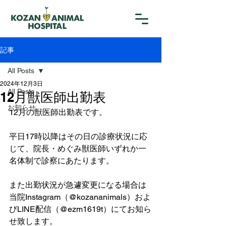
記事
All Posts
2024年12月3日
All Posts
12月獣医師出勤表
お知らせ
12月の獣医師出勤表です。
平日17時以降はその日の診療状況に応
じて、院長・めぐみ獣医師いずれか一
名体制で診察にあたります。
また出勤状況が急遽変更になる場合は
当院Instagram（@kozananimals）およ
びLINE配信（@ezm1619t）にてお知ら
せ致します。