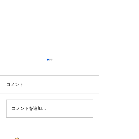
コメント
8月獣医師出勤表
7月獣医師出勤
コメントを追加…