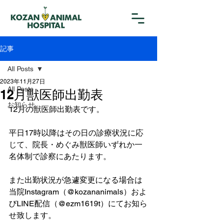
記事
All Posts
2023年11月27日
All Posts
12月獣医師出勤表
お知らせ
12月の獣医師出勤表です。
平日17時以降はその日の診療状況に応
じて、院長・めぐみ獣医師いずれか一
名体制で診察にあたります。
また出勤状況が急遽変更になる場合は
当院Instagram（@kozananimals）およ
びLINE配信（@ezm1619t）にてお知ら
せ致します。