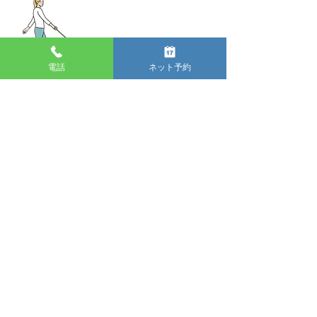
電話
ネット予約
096-351-0078
24時間受付ネット
予約
LINE
登録
こざん動物
病院