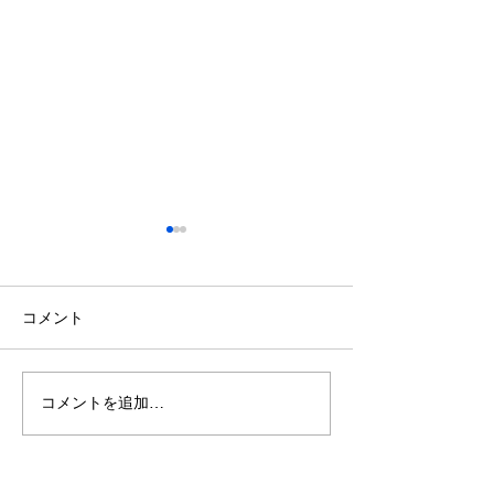
コメント
8月獣医師出勤表
7月獣医師出勤
コメントを追加…