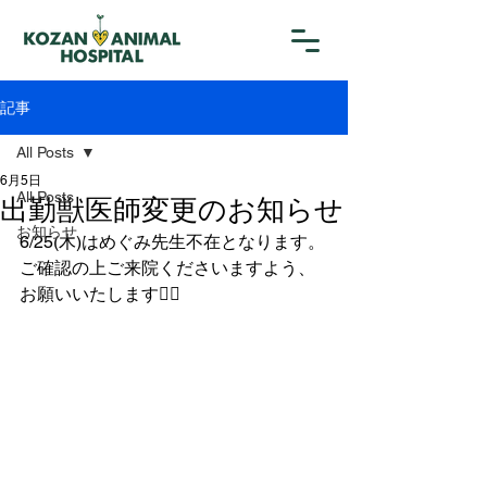
記事
All Posts
6月5日
All Posts
出勤獣医師変更のお知らせ
お知らせ
6/25(木)はめぐみ先生不在となります。
ご確認の上ご来院くださいますよう、
お願いいたします🙇‍♀️